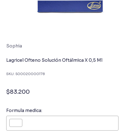
Sophia
Lagricel Ofteno Solución Oftálmica X 0,5 Ml
SKU: 500020000178
Precio de oferta
$83.200
Formula medica: