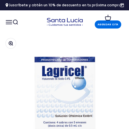
Ir al contenido
Suscríbete y obtén un 10% de descuento en tu próxima compra
Carrito
Óptica Santa Lucía
Menú
Buscar
AGENDAR CITA
Zoom